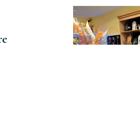
re
nue à faire vivre L'arlequin, boutique
he personnelle est mon leitmotiv!