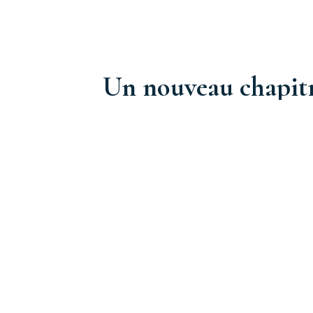
Un nouveau chapit
C'est avec beaucoup de joie et de fierté que je conti
emblématique de Vitré !
Conserver l'identité originelle en apportant ma touc
Un nouveau chapitre s'ouvre avec vous!